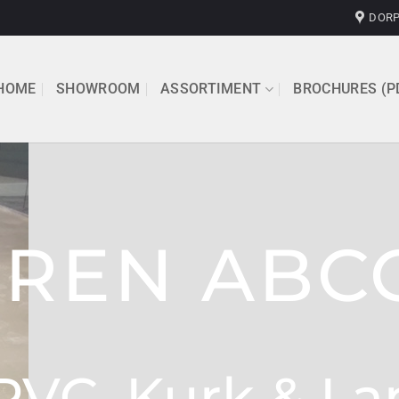
DORP
HOME
SHOWROOM
ASSORTIMENT
BROCHURES (P
EREN ABC
PVC, Kurk & L