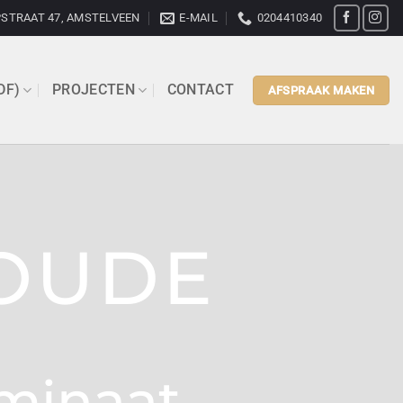
STRAAT 47, AMSTELVEEN
E-MAIL
0204410340
DF)
PROJECTEN
CONTACT
AFSPRAAK MAKEN
OUDE
aminaat