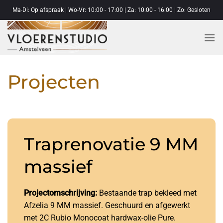
Ga
Ma-Di: Op afspraak | Wo-Vr: 10:00 - 17:00 | Za: 10:00 - 16:00 | Zo: Gesloten
naar
inhoud
Projecten
Traprenovatie 9 MM
massief
Projectomschrijving:
Bestaande trap bekleed met
Afzelia 9 MM massief. Geschuurd en afgewerkt
met 2C Rubio Monocoat hardwax-olie Pure.