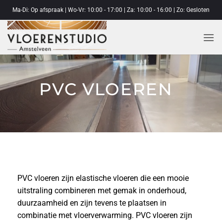
Ga
Ma-Di: Op afspraak | Wo-Vr: 10:00 - 17:00 | Za: 10:00 - 16:00 | Zo: Gesloten
naar
inhoud
PVC VLOEREN
PVC vloeren zijn elastische vloeren die een mooie
uitstraling combineren met gemak in onderhoud,
duurzaamheid en zijn tevens te plaatsen in
combinatie met vloerverwarming. PVC vloeren zijn