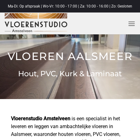
Ga
Ma-Di: Op afspraak | Wo-Vr: 10:00 - 17:00 | Za: 10:00 - 16:00 | Zo: Gesloten
naar
inhoud
VLOEREN AALSMEER
Hout, PVC, Kurk & Laminaat
Vloerenstudio Amstelveen
is een specialist in het
leveren en leggen van ambachtelijke vloeren in
Aalsmeer, waaronder houten vloeren, PVC vloeren,